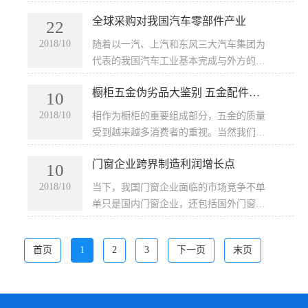
源不断输送货物，因为它们最大客户的需
全球采购对我国汽车零部件产业
求几乎没有任何减缓迹象。在力拓
22
(RioTinto)的带头下，澳洲三大出口商计
2018/10
​随着以一汽、上汽和东风三大汽车集团为
划...
代表的我国汽车工业基本完成与外方的合
资、重组，全面融入国际市场竞争，占据
橱柜五金伪劣品大鉴别 五金配件选
我国汽车工业半壁江山的零部件产业也加
10
购有技巧
快了向国际市场进军的步伐，...
2018/10
​相作为橱柜的重要组成部分，五金的质量
受到越来越多消费者的重视。当然我们也
需要在购买时候提防不法商人的欺骗，毕
门窗企业跨界制造利润增长点
竟橱柜五金类别很多，很容易挑花眼。所
10
以在选购时，还需注...
2018/10
​当下，我国门窗企业面临的市场竞争不单
单只是国内门窗企业，还包括国外门窗企
业。而近来，有业内人士指出，门窗企业
竞争的覆盖范围已经从本行业向外延伸。
首页
1
2
3
下一页
末页
门窗企业若想成功突...