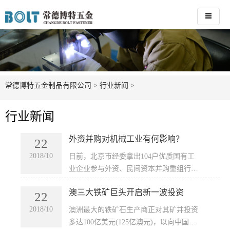
常德博特五金制品有限公司
>
行业新闻
>
行业新闻
外资并购对机械工业有何影响？
22
2018/10
​日前，北京市经委拿出104户优质国有工
业企业参与外资、民间资本并购重组行
动。在这104户北京工业企业中有北京第
澳三大铁矿巨头开启新一波投资
二机床厂、北京华德液压工业集团、北京
22
阀门总厂有限公司、北京齿轮总厂、...
2018/10
​澳洲最大的铁矿石生产商正对其矿井投资
多达100亿美元(125亿澳元)，以向中国源