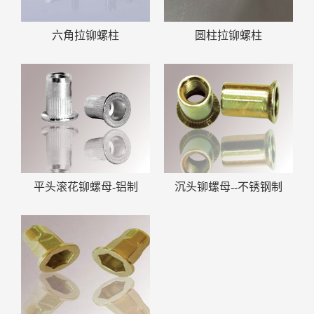
六角拉铆螺柱
圆柱拉铆螺柱
平头滚花铆螺母-铝制
沉头铆螺母--不锈钢制